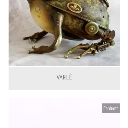
VARLĖ
Parduota