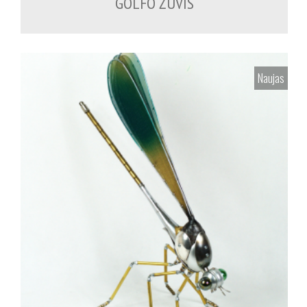
GOLFO ŽUVIS
Naujas
700.00
€