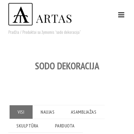
Pradžia
/ Produktai su žymomis “sodo dekoracija”
SODO DEKORACIJA
VISI
NAUJAS
ASAMBLIAŽAS
SKULPTŪRA
PARDUOTA