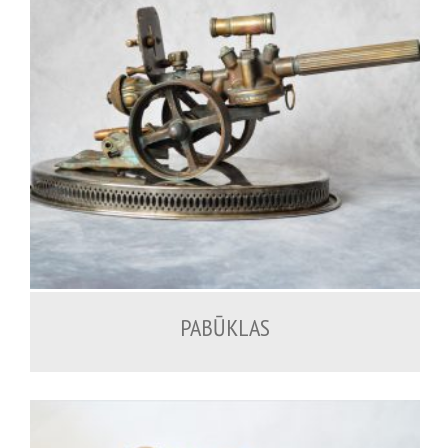
500.00
€
PABŪKLAS