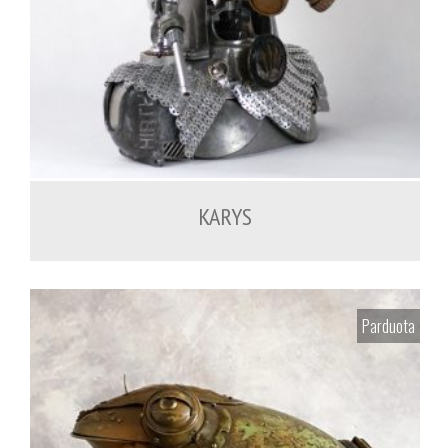
900.00
€
KARYS
Parduota