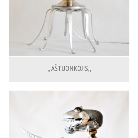
200.00
€
,, AŠTUONKOJIS,,