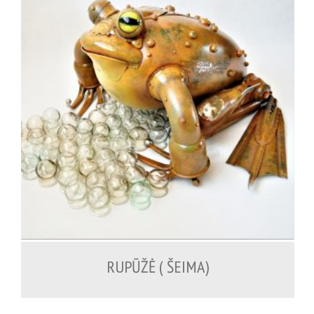
1,300.00
€
RUPŪŽĖ ( ŠEIMA)