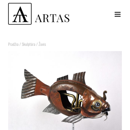
Pradžia
/
Skulptūra
/ Žuvis