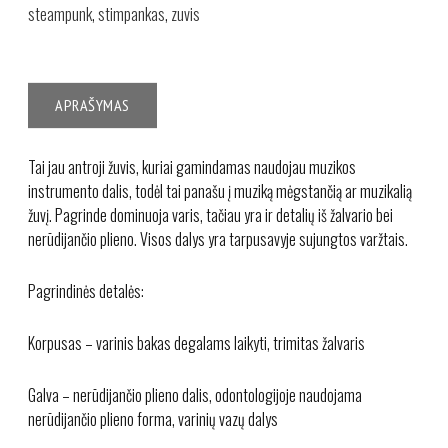
steampunk
,
stimpankas
,
zuvis
APRAŠYMAS
Tai jau antroji žuvis, kuriai gamindamas naudojau muzikos
instrumento dalis, todėl tai panašu į muziką mėgstančią ar muzikalią
žuvį. Pagrinde dominuoja varis, tačiau yra ir detalių iš žalvario bei
nerūdijančio plieno. Visos dalys yra tarpusavyje sujungtos varžtais.
Pagrindinės detalės:
Korpusas – varinis bakas degalams laikyti, trimitas žalvaris
Galva – nerūdijančio plieno dalis, odontologijoje naudojama
nerūdijančio plieno forma, varinių vazų dalys