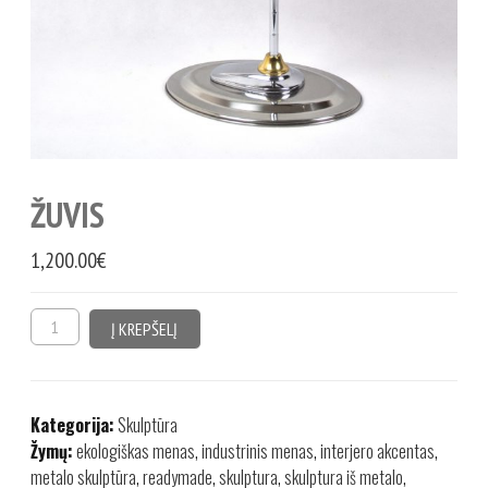
ŽUVIS
1,200.00
€
Į KREPŠELĮ
Kategorija:
Skulptūra
Žymų:
ekologiškas menas
,
industrinis menas
,
interjero akcentas
,
metalo skulptūra
,
readymade
,
skulptura
,
skulptura iš metalo
,