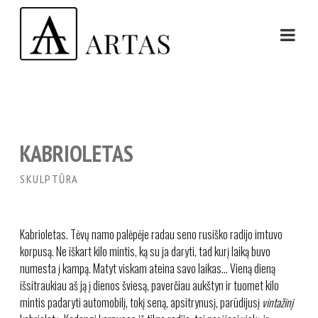
KABRIOLETAS
SKULPTŪRA
Kabrioletas. Tėvų namo palėpėje radau seno rusiško radijo imtuvo
korpusą. Ne iškart kilo mintis, ką su ja daryti, tad kurį laiką buvo
numesta į kampą. Matyt viskam ateina savo laikas… Vieną dieną
išsitraukiau aš ją į dienos šviesą, paverčiau aukštyn ir tuomet kilo
mintis padaryti automobilį, tokį seną, apsitrynusį, parūdijusį
vintažinį