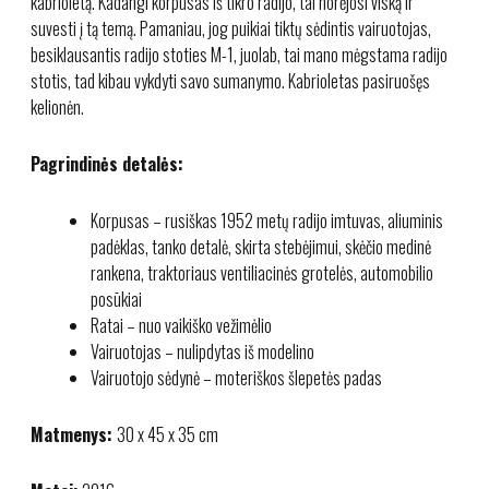
kabrioletą. Kadangi korpusas iš tikro radijo, tai norėjosi viską ir
suvesti į tą temą. Pamaniau, jog puikiai tiktų sėdintis vairuotojas,
besiklausantis radijo stoties M-1, juolab, tai mano mėgstama radijo
stotis, tad kibau vykdyti savo sumanymo. Kabrioletas pasiruošęs
kelionėn.
Pagrindinės detalės:
Korpusas – rusiškas 1952 metų radijo imtuvas, aliuminis
padėklas, tanko detalė, skirta stebėjimui, skėčio medinė
rankena, traktoriaus ventiliacinės grotelės, automobilio
posūkiai
Ratai – nuo vaikiško vežimėlio
Vairuotojas – nulipdytas iš modelino
Vairuotojo sėdynė – moteriškos šlepetės padas
Matmenys:
30 x 45 x 35 cm