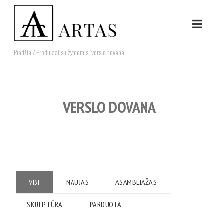
Pradžia
/ Produktai su žymomis “verslo dovana”
VERSLO DOVANA
VISI
NAUJAS
ASAMBLIAŽAS
SKULPTŪRA
PARDUOTA