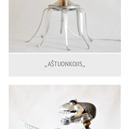
200.00
€
,, AŠTUONKOJIS,,