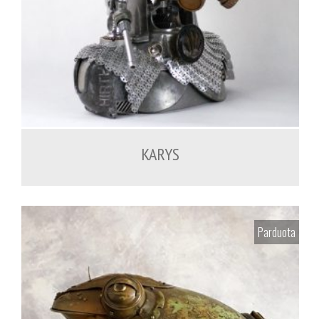
900.00
€
KARYS
Parduota