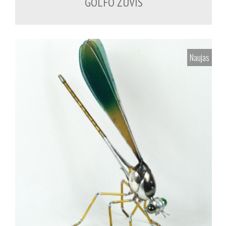
GOLFO ŽUVIS
Naujas
700.00
€