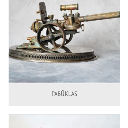
500.00
€
PABŪKLAS