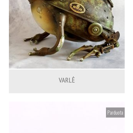
VARLĖ
Parduota