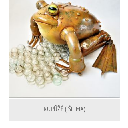
1,300.00
€
RUPŪŽĖ ( ŠEIMA)